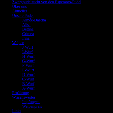
Zwergpudelzucht von den Esperanto-Pudel
Über uns
Aktuelles
Unsere Pudel
Aimée-Dascha
Alisa
Bettina
Crimea
Irina
Welpen
J-Wurf
I-Wurf
H-Wurf
G-Wurf
F-Wurf
E-Wurf
D-Wurf
C-Wurf
B-Wurf
A-Wurf
Ernährung
Wissenswertes
Impfungen
Welpenpreis
Links