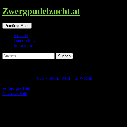
Zwergpudelzucht.at
Suchen
Zum
Primäres Menü
Inhalt
springen
Kontakt
Datenschutz
Impressum
Suchen
nach:
B-Wurf3w_betti
5. September 2017
835 × 590
B-Wurf – 3. Woche
Vorheriges Bild
Nächstes Bild
Schreibe einen Kommentar
Deine E-Mail-Adresse wird nicht veröffentlicht.
Erforderliche
Felder sind mit
*
markiert