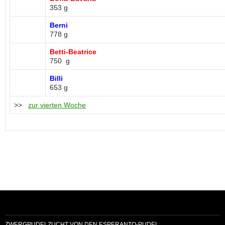
353 g
Berni
778 g
Betti-Beatrice
750 g
Billi
653 g
>>
zur vierten Woche
ZWERGPUDELZUCHT VON DEN ESPERANTO-PUDEL