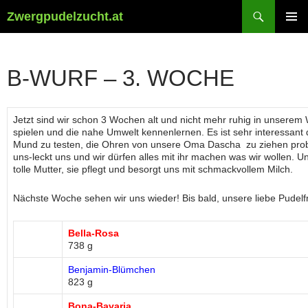
Suchen
Zwergpudelzucht.at
ZUM
PRIMÄR
INHALT
MENÜ
SPRINGEN
B-WURF – 3. WOCHE
Jetzt sind wir schon 3 Wochen alt und nicht mehr ruhig in unsere
spielen und die nahe Umwelt kennenlernen. Es ist sehr interessan
Mund zu testen, die Ohren von unsere Oma Dascha zu ziehen probi
uns-leckt uns und wir dürfen alles mit ihr machen was wir wollen. 
tolle Mutter, sie pflegt und besorgt uns mit schmackvollem Milch.
Nächste Woche sehen wir uns wieder! Bis bald, unsere liebe Pudelf
Bella-Rosa
738 g
Benjamin-Blümchen
823 g
Bona-Bavaria