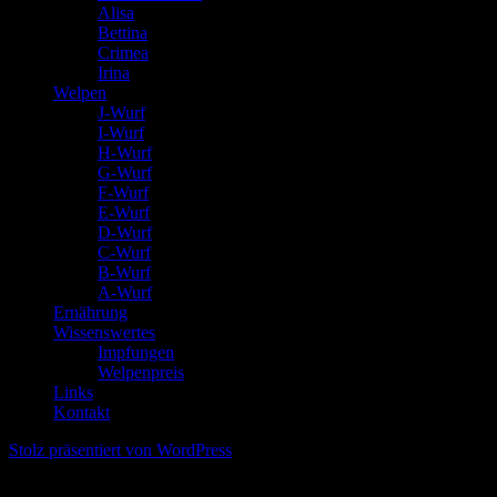
Alisa
Bettina
Crimea
Irina
Welpen
J-Wurf
I-Wurf
H-Wurf
G-Wurf
F-Wurf
E-Wurf
D-Wurf
C-Wurf
B-Wurf
A-Wurf
Ernährung
Wissenswertes
Impfungen
Welpenpreis
Links
Kontakt
Stolz präsentiert von WordPress