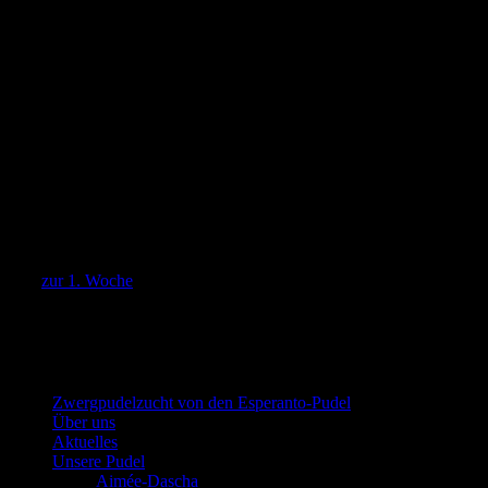
Wir sind sehr gespannt auf diesen Wurf, vor allem das ist unsere 3. 
Unsere Alisa ist schon Oma geworden, und Dascha Uroma. Unglaublic
black and tan sind, ich hab gar nicht damit gerechnet, dachte nur da
black and tan Zeichnungen. Aber die Natur macht was sie will und das
Crimea von den Esperanto-Pudel
Bonito vom Figaro
>>
zur 1. Woche
Zwergpudel in schwarz-loh, falb und
schwarz
Zwergpudelzucht von den Esperanto-Pudel
Über uns
Aktuelles
Unsere Pudel
Aimée-Dascha