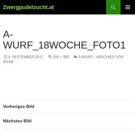
Suchen
Zwergpudelzucht.at
ZUM
PRIMÄR
INHALT
MENÜ
SPRINGEN
A-
WURF_18WOCHE_FOTO1
4. SEPTEMBER 2017
356 × 390
A-WURF – ABSCHIED VON
ADAM
Vorheriges Bild
Nächstes Bild