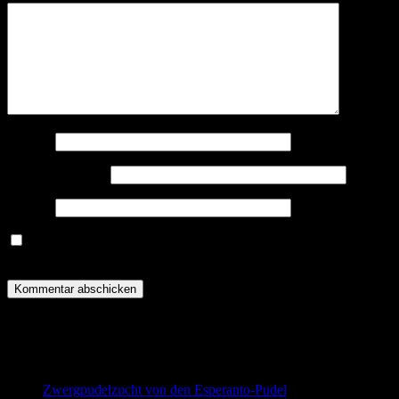
Name
*
E-Mail-Adresse
*
Website
Name, E-Mail-Adresse und Website in diesem Browser für
meinen nächsten Kommentar speichern.
Zwergpudel in schwarz-loh, falb und
schwarz
Zwergpudelzucht von den Esperanto-Pudel