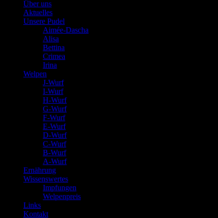
Über uns
Aktuelles
Unsere Pudel
Aimée-Dascha
Alisa
Bettina
Crimea
Irina
Welpen
J-Wurf
I-Wurf
H-Wurf
G-Wurf
F-Wurf
E-Wurf
D-Wurf
C-Wurf
B-Wurf
A-Wurf
Ernährung
Wissenswertes
Impfungen
Welpenpreis
Links
Kontakt