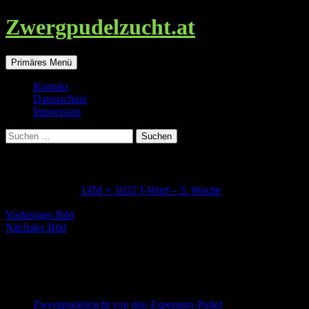
Zwergpudelzucht.at
Suchen
Zum
Primäres Menü
Inhalt
springen
Kontakt
Datenschutz
Impressum
Suchen
nach:
5woche_joeline
31. August 2021
1458 × 1035
J-Wurf – 5. Woche
Vorheriges Bild
Nächstes Bild
Zwergpudel in schwarz-loh, falb und
schwarz
Zwergpudelzucht von den Esperanto-Pudel