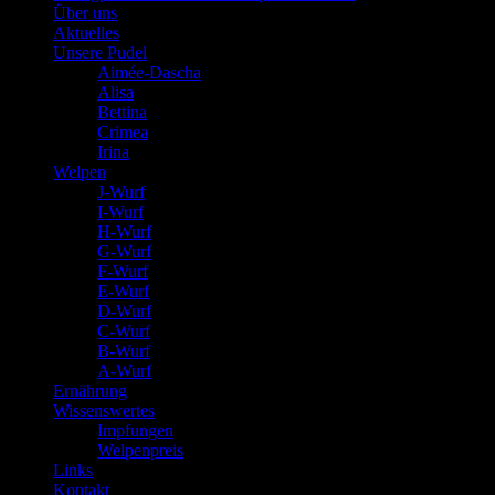
Über uns
Aktuelles
Unsere Pudel
Aimée-Dascha
Alisa
Bettina
Crimea
Irina
Welpen
J-Wurf
I-Wurf
H-Wurf
G-Wurf
F-Wurf
E-Wurf
D-Wurf
C-Wurf
B-Wurf
A-Wurf
Ernährung
Wissenswertes
Impfungen
Welpenpreis
Links
Kontakt