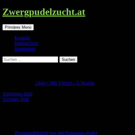
Zwergpudelzucht.at
Suchen
Zum
Primäres Menü
Inhalt
springen
Kontakt
Datenschutz
Impressum
Suchen
nach:
5woche_jasmine
31. August 2021
1444 × 980
J-Wurf – 5. Woche
Vorheriges Bild
Nächstes Bild
Zwergpudel in schwarz-loh, falb und
schwarz
Zwergpudelzucht von den Esperanto-Pudel