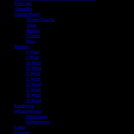
Über uns
Aktuelles
Unsere Pudel
Aimée-Dascha
Alisa
Bettina
Crimea
Irina
Welpen
J-Wurf
I-Wurf
H-Wurf
G-Wurf
F-Wurf
E-Wurf
D-Wurf
C-Wurf
B-Wurf
A-Wurf
Ernährung
Wissenswertes
Impfungen
Welpenpreis
Links
Kontakt