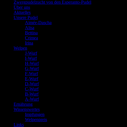
Zwergpudelzucht von den Esperanto-Pudel
Über uns
Aktuelles
Unsere Pudel
Aimée-Dascha
Alisa
Bettina
Crimea
Irina
Welpen
J-Wurf
I-Wurf
H-Wurf
G-Wurf
F-Wurf
E-Wurf
D-Wurf
C-Wurf
B-Wurf
A-Wurf
Ernährung
Wissenswertes
Impfungen
Welpenpreis
Links