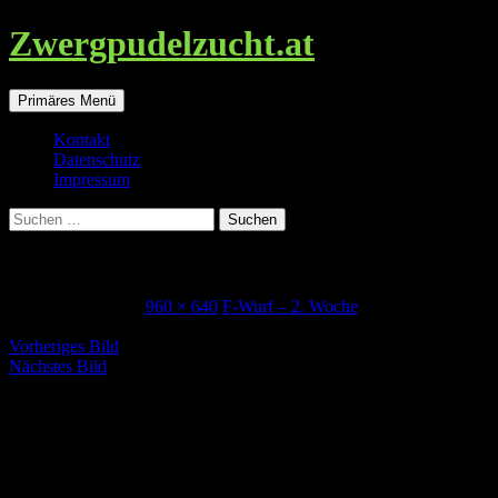
Zwergpudelzucht.at
Suchen
Zum
Primäres Menü
Inhalt
springen
Kontakt
Datenschutz
Impressum
Suchen
nach:
2woche_flora
9. September 2017
960 × 640
F-Wurf – 2. Woche
Vorheriges Bild
Nächstes Bild
Schreibe einen Kommentar
Deine E-Mail-Adresse wird nicht veröffentlicht.
Erforderliche
Felder sind mit
*
markiert