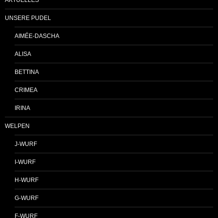
AKTUELLES
UNSERE PUDEL
AIMÉE-DASCHA
ALISA
BETTINA
CRIMEA
IRINA
WELPEN
J-WURF
I-WURF
H-WURF
G-WURF
F-WURF