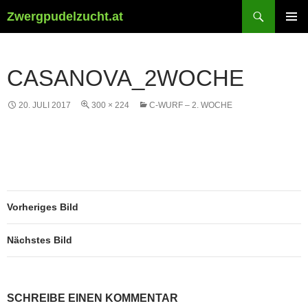
Suchen
Zwergpudelzucht.at
ZUM
PRIMÄR
INHALT
MENÜ
SPRINGEN
CASANOVA_2WOCHE
20. JULI 2017
300 × 224
C-WURF – 2. WOCHE
Vorheriges Bild
Nächstes Bild
SCHREIBE EINEN KOMMENTAR