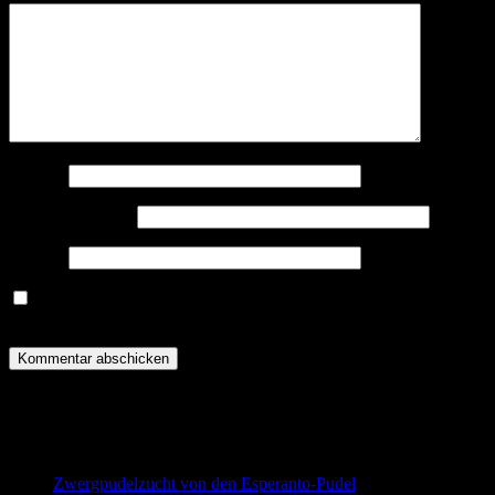
Name
*
E-Mail-Adresse
*
Website
Name, E-Mail-Adresse und Website in diesem Browser für
meinen nächsten Kommentar speichern.
Zwergpudel in schwarz-loh, falb und
schwarz
Zwergpudelzucht von den Esperanto-Pudel