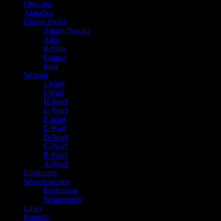
Über uns
Aktuelles
Unsere Pudel
Aimée-Dascha
Alisa
Bettina
Crimea
Irina
Welpen
J-Wurf
I-Wurf
H-Wurf
G-Wurf
F-Wurf
E-Wurf
D-Wurf
C-Wurf
B-Wurf
A-Wurf
Ernährung
Wissenswertes
Impfungen
Welpenpreis
Links
Kontakt