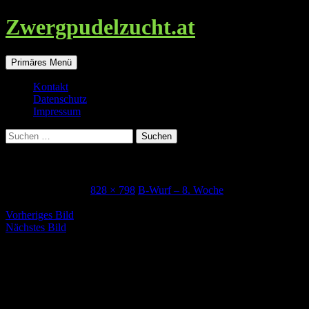
Zwergpudelzucht.at
Suchen
Zum
Primäres Menü
Inhalt
springen
Kontakt
Datenschutz
Impressum
Suchen
nach:
B-Wurf_8w_benjamin
5. September 2017
828 × 798
B-Wurf – 8. Woche
Vorheriges Bild
Nächstes Bild
Schreibe einen Kommentar
Deine E-Mail-Adresse wird nicht veröffentlicht.
Erforderliche
Felder sind mit
*
markiert