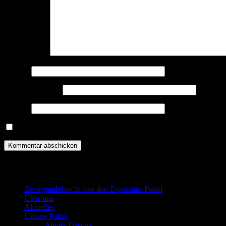
Kommentar
*
Name
*
E-Mail-Adresse
*
Website
Name, E-Mail-Adresse und Website in diesem Browser für meine
Zwergpudel in schwarz-loh, falb und schw
Zwergpudelzucht von den Esperanto-Pudel
Über uns
Aktuelles
Unsere Pudel
Aimée-Dascha