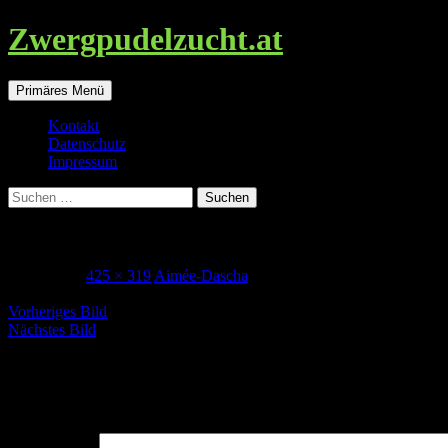
Zwergpudelzucht.at
Suchen
Zum
Primäres Menü
Inhalt
springen
Kontakt
Datenschutz
Impressum
Suchen
nach:
dascha_meine_eltern
5. Juli 2017
425 × 319
Aimée-Dascha
Vorheriges Bild
Nächstes Bild
Schreibe einen Kommentar
Deine E-Mail-Adresse wird nicht veröffentlicht.
Erforderliche Felder 