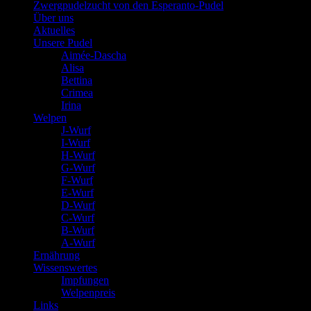
Zwergpudelzucht von den Esperanto-Pudel
Über uns
Aktuelles
Unsere Pudel
Aimée-Dascha
Alisa
Bettina
Crimea
Irina
Welpen
J-Wurf
I-Wurf
H-Wurf
G-Wurf
F-Wurf
E-Wurf
D-Wurf
C-Wurf
B-Wurf
A-Wurf
Ernährung
Wissenswertes
Impfungen
Welpenpreis
Links