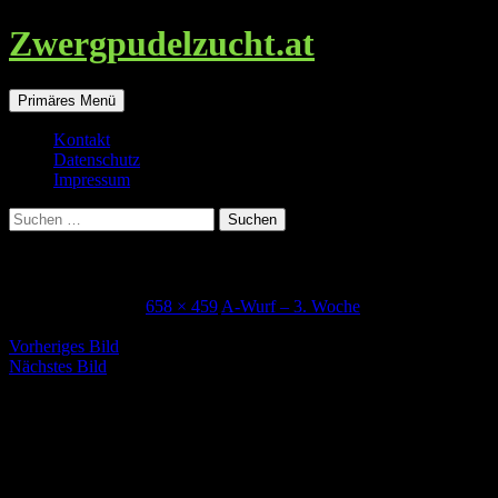
Zwergpudelzucht.at
Suchen
Zum
Primäres Menü
Inhalt
springen
Kontakt
Datenschutz
Impressum
Suchen
nach:
A-wurf_3w_welpe3
3. September 2017
658 × 459
A-Wurf – 3. Woche
Vorheriges Bild
Nächstes Bild
Schreibe einen Kommentar
Deine E-Mail-Adresse wird nicht veröffentlicht.
Erforderliche
Felder sind mit
*
markiert