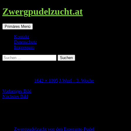
Zwergpudelzucht.at
Suchen
Zum
Primäres Menü
Inhalt
springen
Kontakt
Datenschutz
Impressum
Suchen
nach:
3woche_Jerry_kl
17. August 2021
1642 × 1095
J-Wurf – 3. Woche
Vorheriges Bild
Nächstes Bild
Zwergpudel in schwarz-loh, falb und
schwarz
Zwergpudelzucht von den Esperanto-Pudel