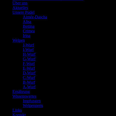
Über uns
Aktuelles
Unsere Pudel
Aimée-Dascha
Alisa
Bettina
Crimea
Irina
Welpen
J-Wurf
I-Wurf
H-Wurf
G-Wurf
F-Wurf
E-Wurf
D-Wurf
C-Wurf
B-Wurf
A-Wurf
Ernährung
Wissenswertes
Impfungen
Welpenpreis
Links
Kontakt