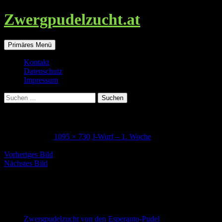
Zwergpudelzucht.at
Suchen
Zum
Primäres Menü
Inhalt
springen
Kontakt
Datenschutz
Impressum
Suchen
nach:
P1080948n
3. August 2021
1095 × 730
J-Wurf – 1. Woche
Vorheriges Bild
Nächstes Bild
Zwergpudel in schwarz-loh, falb und
schwarz
Zwergpudelzucht von den Esperanto-Pudel