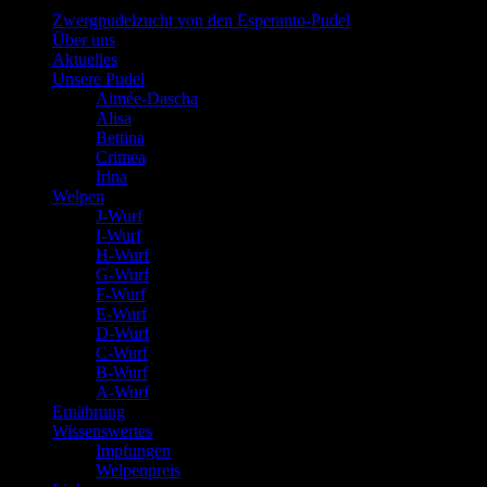
Zwergpudelzucht von den Esperanto-Pudel
Über uns
Aktuelles
Unsere Pudel
Aimée-Dascha
Alisa
Bettina
Crimea
Irina
Welpen
J-Wurf
I-Wurf
H-Wurf
G-Wurf
F-Wurf
E-Wurf
D-Wurf
C-Wurf
B-Wurf
A-Wurf
Ernährung
Wissenswertes
Impfungen
Welpenpreis