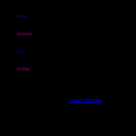
153 g
geboren um 22.57
Jonas
183 g
geboren um 23.21
Jasmine
149 g
geboren um 00:27
Juno
155 g
geboren um 01:19
Joeline
207 g
geboren um 03:03
>> zu den neuen Fotos der
ersten Woche
Zwergpudel in schwarz-loh, falb und
schwarz