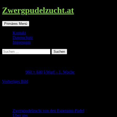
Zwergpudelzucht.at
Suchen
Zum
Primäres Menü
Inhalt
springen
Kontakt
Datenschutz
Impressum
Suchen
nach:
iron_1woche
15. Juni 2019
960 × 640
I-Wurf – 1. Woche
Vorheriges Bild
Zwergpudel in schwarz-loh, falb und
schwarz
Zwergpudelzucht von den Esperanto-Pudel
Über uns