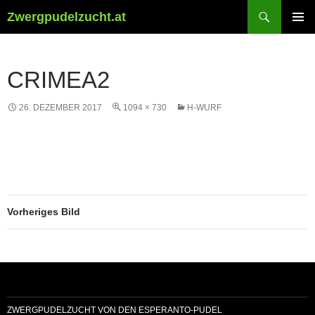
Suchen
Zwergpudelzucht.at
ZUM
PRIMÄR
INHALT
MENÜ
SPRINGEN
CRIMEA2
26. DEZEMBER 2017
1094 × 730
H-WURF
Vorheriges Bild
ZWERGPUDELZUCHT VON DEN ESPERANTO-PUDEL