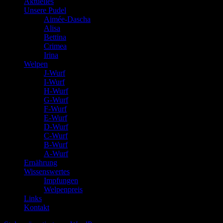
Aktuelles
Unsere Pudel
Aimée-Dascha
Alisa
Bettina
Crimea
Irina
Welpen
J-Wurf
I-Wurf
H-Wurf
G-Wurf
F-Wurf
E-Wurf
D-Wurf
C-Wurf
B-Wurf
A-Wurf
Ernährung
Wissenswertes
Impfungen
Welpenpreis
Links
Kontakt