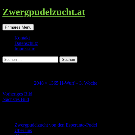
Zwergpudelzucht.at
Suchen
Zum
Primäres Menü
Inhalt
springen
Kontakt
Datenschutz
Impressum
Suchen
nach:
Hippi_3Woche
12. Januar 2018
2048 × 1365
H-Wurf – 3. Woche
Vorheriges Bild
Nächstes Bild
Zwergpudel in schwarz-loh, falb und schw
Zwergpudelzucht von den Esperanto-Pudel
Über uns