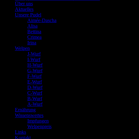
Über uns
Aktuelles
Unsere Pudel
Aimée-Dascha
Alisa
Bettina
Crimea
Irina
Welpen
J-Wurf
I-Wurf
H-Wurf
G-Wurf
F-Wurf
E-Wurf
D-Wurf
C-Wurf
B-Wurf
A-Wurf
Ernährung
Wissenswertes
Impfungen
Welpenpreis
Links
Kontakt