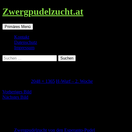
Zwergpudelzucht.at
Suchen
Zum
Primäres Menü
Inhalt
springen
Kontakt
Datenschutz
Impressum
Suchen
nach:
Harros_2Woche
4. Januar 2018
2048 × 1365
H-Wurf – 2. Woche
Vorheriges Bild
Nächstes Bild
Zwergpudel in schwarz-loh, falb und
schwarz
Zwergpudelzucht von den Esperanto-Pudel