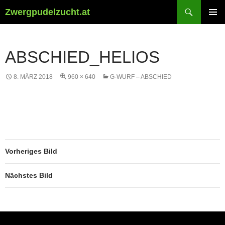
Suchen
Zwergpudelzucht.at
ZUM
PRIMÄR
INHALT
MENÜ
SPRINGEN
ABSCHIED_HELIOS
8. MÄRZ 2018
960 × 640
G-WURF – ABSCHIED
Vorheriges Bild
Nächstes Bild