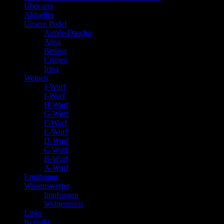
Über uns
Aktuelles
Unsere Pudel
Aimée-Dascha
Alisa
Bettina
Crimea
Irina
Welpen
J-Wurf
I-Wurf
H-Wurf
G-Wurf
F-Wurf
E-Wurf
D-Wurf
C-Wurf
B-Wurf
A-Wurf
Ernährung
Wissenswertes
Impfungen
Welpenpreis
Links
Kontakt