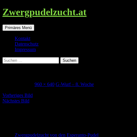
Zwergpudelzucht.at
Suchen
Zum
Primäres Menü
Inhalt
springen
Kontakt
Datenschutz
Impressum
Suchen
nach:
Goldi_8Woche
30. Januar 2018
960 × 640
G-Wurf – 8. Woche
Vorheriges Bild
Nächstes Bild
Zwergpudel in schwarz-loh, falb und
schwarz
Zwergpudelzucht von den Esperanto-Pudel