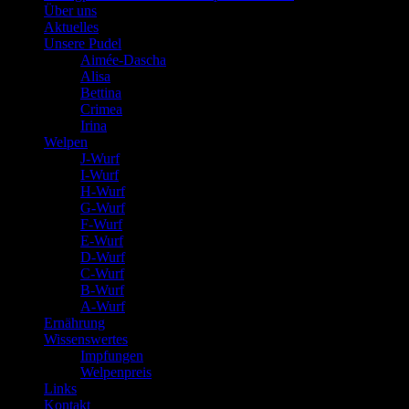
Über uns
Aktuelles
Unsere Pudel
Aimée-Dascha
Alisa
Bettina
Crimea
Irina
Welpen
J-Wurf
I-Wurf
H-Wurf
G-Wurf
F-Wurf
E-Wurf
D-Wurf
C-Wurf
B-Wurf
A-Wurf
Ernährung
Wissenswertes
Impfungen
Welpenpreis
Links
Kontakt