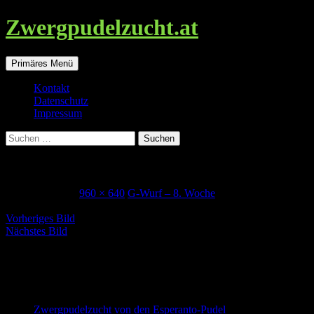
Zwergpudelzucht.at
Suchen
Zum
Primäres Menü
Inhalt
springen
Kontakt
Datenschutz
Impressum
Suchen
nach:
Gerlos_8Woche
30. Januar 2018
960 × 640
G-Wurf – 8. Woche
Vorheriges Bild
Nächstes Bild
Zwergpudel in schwarz-loh, falb und
schwarz
Zwergpudelzucht von den Esperanto-Pudel