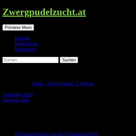
Zwergpudelzucht.at
Suchen
Zum
Primäres Menü
Inhalt
springen
Kontakt
Datenschutz
Impressum
Suchen
nach:
Georgina_5Woche
9. Januar 2018
2048 × 1365
G-Wurf- 5. Woche
Vorheriges Bild
Nächstes Bild
Zwergpudel in schwarz-loh, falb und
schwarz
Zwergpudelzucht von den Esperanto-Pudel