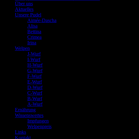
Über uns
Aktuelles
Unsere Pudel
Aimée-Dascha
Alisa
Bettina
Crimea
Irina
Welpen
J-Wurf
I-Wurf
H-Wurf
G-Wurf
F-Wurf
E-Wurf
D-Wurf
C-Wurf
B-Wurf
A-Wurf
Ernährung
Wissenswertes
Impfungen
Welpenpreis
Links
Kontakt