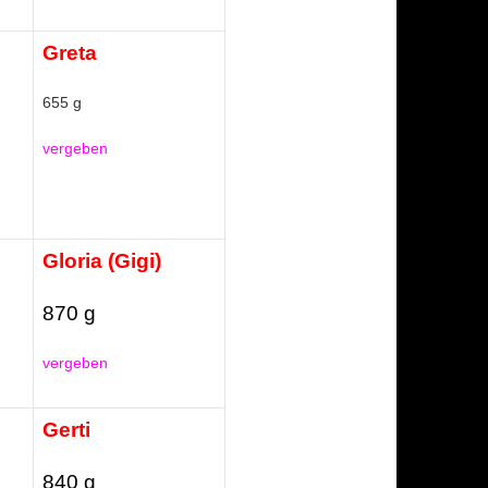
Greta
655 g
vergeben
Gloria (Gigi)
870 g
vergeben
Gerti
840 g