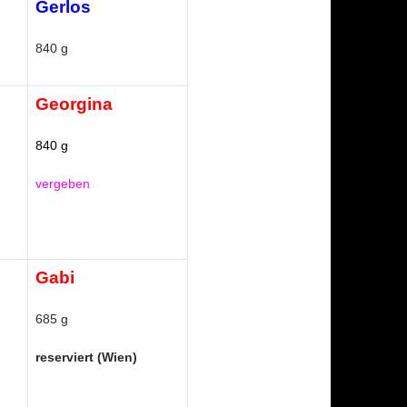
Gerlos
840 g
Georgina
840 g
vergeben
Gabi
685 g
reserviert (Wien)