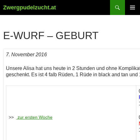
Suchen
Zwergpudelzucht.at
ZUM
PRIMÄR
INHALT
MENÜ
SPRINGEN
E-WURF – GEBURT
7. November 2016
Unsere Alisa hat uns heute in 2 Stunden und ohne Kompli
geschenkt. Es ist 4 falb Rüden, 1 Rüde in black and tan und
>>
zur ersten Woche