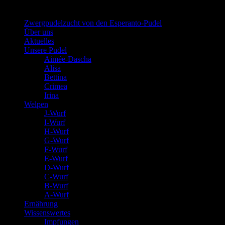
schwarz
Zwergpudelzucht von den Esperanto-Pudel
Über uns
Aktuelles
Unsere Pudel
Aimée-Dascha
Alisa
Bettina
Crimea
Irina
Welpen
J-Wurf
I-Wurf
H-Wurf
G-Wurf
F-Wurf
E-Wurf
D-Wurf
C-Wurf
B-Wurf
A-Wurf
Ernährung
Wissenswertes
Impfungen