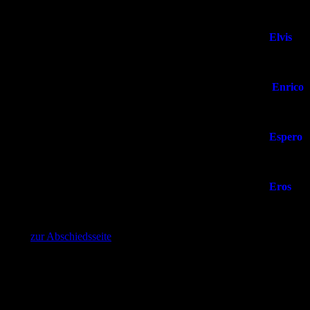
1420 g
Elvis
2035 g
Enrico
2181 g
Espero
2079 g
Eros
2038 g
>>
zur Abschiedsseite
Zwergpudel in schwarz-loh, falb und