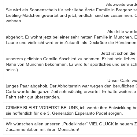
Als zweite wurd
Sie wird ein Sonnenschein für sehr liebe Ärzte Familie in Bregenz se
Liebling-Mädchen gewartet und jetzt, endlich, sind sie zusammen. Ch
wohnen.
Als dritte wurd
abgeholt. Er wohnt jetzt bei einer sehr netten Familie in München. E
Laune und vielleicht wird er in Zukunft als Deckrüde die Hündinnen
Jetzt ist schon d
unserem geliebten Camillo Abschied zu nehmen. Er hat sein liebes
Nähe von München bekommen. Er wird für sportliches und sehr sc
sein:-)
Unser Carlo w
junges Paar abgeholt. Der Abholtermin war wegen den beruflichen G
Carlo wurde die ganze Zeit sehnsüchtig erwartet. Er hatte weiters
Fahrt sehr gut überstanden.
CRIMEA BLEIBT VORERST BEI UNS, ich werde ihre Entwicklung beo
sie hoffentlich für die 3. Generation Esperanto Pudel sorgen.
Wir wünschen allen unseren „Pudelkinder“ VIEL GLÜCK in neuem Z
Zusammenleben mit ihren Menschen!