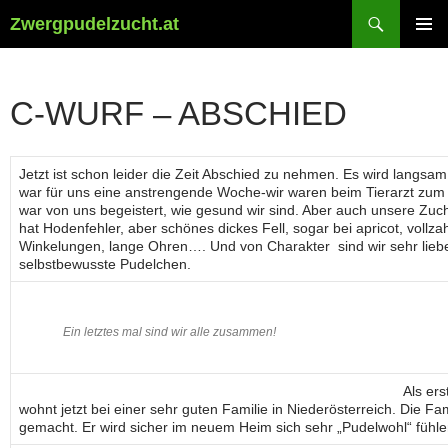
Suchen
Zwergpudelzucht.at
ZUM
PRIMÄR
INHALT
MENÜ
SPRINGEN
C-WURF – ABSCHIED
Jetzt ist schon leider die Zeit Abschied zu nehmen. Es wird langs
war für uns eine anstrengende Woche-wir waren beim Tierarzt zu
war von uns begeistert, wie gesund wir sind. Aber auch unsere Zuch
hat Hodenfehler, aber schönes dickes Fell, sogar bei apricot, voll
Winkelungen, lange Ohren…. Und von Charakter sind wir sehr lieb
selbstbewusste Pudelchen.
Ein letztes mal sind wir alle zusammen!
Als ers
wohnt jetzt bei einer sehr guten Familie in Niederösterreich. Die F
gemacht. Er wird sicher im neuem Heim sich sehr „Pudelwohl“ fühle