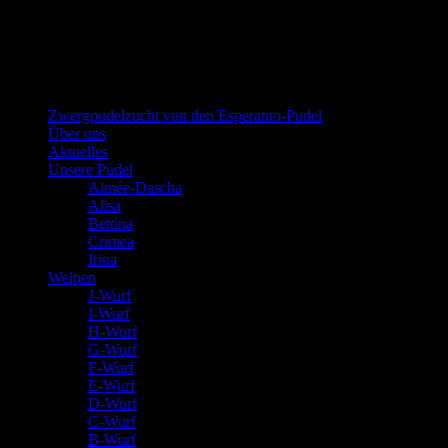
Zwergpudel in schwarz-loh, falb und
schwarz
Zwergpudelzucht von den Esperanto-Pudel
Über uns
Aktuelles
Unsere Pudel
Aimée-Dascha
Alisa
Bettina
Crimea
Irina
Welpen
J-Wurf
I-Wurf
H-Wurf
G-Wurf
F-Wurf
E-Wurf
D-Wurf
C-Wurf
B-Wurf