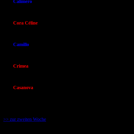
Calimero
375 g
Cora Céline
321 g
Camillo
353 g
Crimea
367 g
Casanova
379 g
Wir sehen uns nächste Woche wieder!
>> zur zweiten Woche