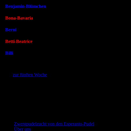
Benjamin-Blümchen
985 gsucht noch ein schönes Zuhause
Bona-Bavaria
483 gsucht noch ein schönes Zuhause
Berni
936 gsucht noch ein schönes Zuhause
Betti-Beatrice
930 greserviert
Billi
850 gsucht noch ein schönes Zuhause
>>
zur fünften Woche
Zwergpudel in schwarz-loh, falb und
schwarz
Zwergpudelzucht von den Esperanto-Pudel
Über uns