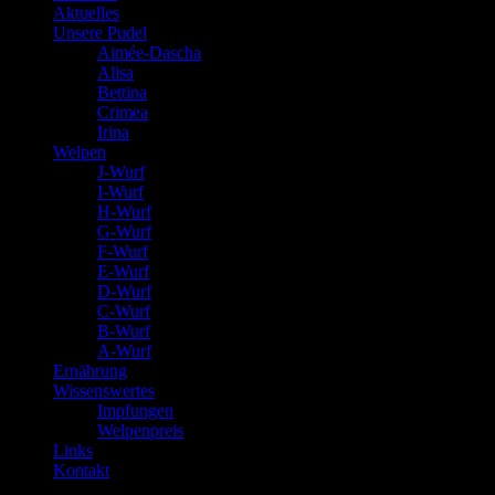
Aktuelles
Unsere Pudel
Aimée-Dascha
Alisa
Bettina
Crimea
Irina
Welpen
J-Wurf
I-Wurf
H-Wurf
G-Wurf
F-Wurf
E-Wurf
D-Wurf
C-Wurf
B-Wurf
A-Wurf
Ernährung
Wissenswertes
Impfungen
Welpenpreis
Links
Kontakt