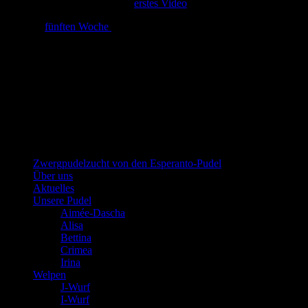
und zum Schluss noch unser
erstes Video
>> zur
fünften Woche
Zwergpudel in schwarz-loh, falb und
schwarz
Zwergpudelzucht von den Esperanto-Pudel
Über uns
Aktuelles
Unsere Pudel
Aimée-Dascha
Alisa
Bettina
Crimea
Irina
Welpen
J-Wurf
I-Wurf