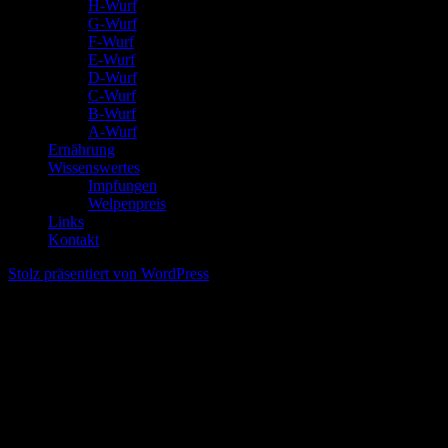
H-Wurf
G-Wurf
F-Wurf
E-Wurf
D-Wurf
C-Wurf
B-Wurf
A-Wurf
Ernährung
Wissenswertes
Impfungen
Welpenpreis
Links
Kontakt
Stolz präsentiert von WordPress