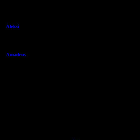
schwarz
975Gramm
Aleksi
schwarz mit tan-Zeichnung
809 Gramm
Amadeus
schwarz
700Gramm
So, das war’s wieder für diese Woche. Am nächsten Samstag sehe
Hier schlafen wir mit einem großen Hund.
So viel Freude und Zärtlichkeit !